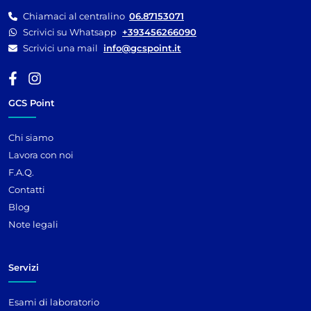
Chiamaci al centralino
06.87153071
Scrivici su Whatsapp
+393456266090
Scrivici una mail
info@gcspoint.it
GCS Point
Chi siamo
Lavora con noi
F.A.Q.
Contatti
Blog
Note legali
Servizi
Esami di laboratorio