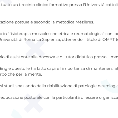
ttuato un tirocinio clinico formativo presso l'Universitá catt
ucazione posturale secondo la metodica Mézières.
lo in "fisioterapia muscoloscheletrica e reumatologica" con l
'Università di Roma La Sapienza, ottenendo il titolo di OMPT
 di assistente alla docenza e di tutor didattico presso il maste
ding e questo le ha fatto capire l'importanza di mantenersi a
orpo che per la mente.
i studi, spaziando dalla riabilitazione di patologie neurolo
rieducazione posturale con la particolarità di essere organizza