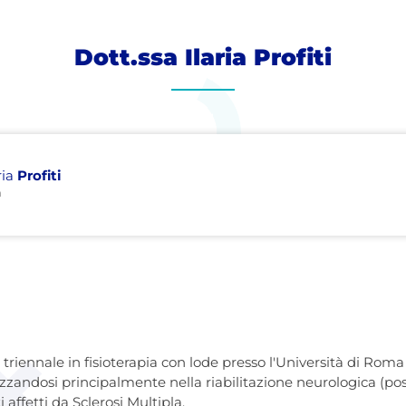
Dott.ssa Ilaria Profiti
ria
Profiti
a
 triennale in fisioterapia con lode presso l'Università di Ro
zandosi principalmente nella riabilitazione neurologica (post 
 affetti da Sclerosi Multipla.