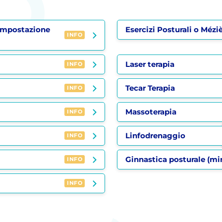
r impostazione
Esercizi Posturali o Mézi
INFO
Laser terapia
INFO
Tecar Terapia
INFO
Massoterapia
INFO
Linfodrenaggio
INFO
Ginnastica posturale (mi
INFO
INFO