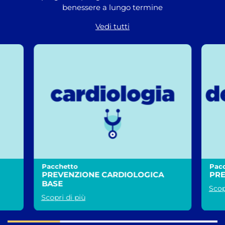
benessere a lungo termine
Vedi tutti
Pacchetto
Pac
PREVENZIONE CARDIOLOGICA
PR
BASE
Scop
Scopri di più