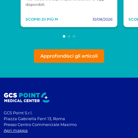
disponibili.
SCOPRI DI PIÙ
10/08/2026
SCOP
Approfondisci gli articoli
GCS Point S.r.l.
Piazza Gabriella Ferri 13, Roma
Presso Centro Commerciale Maximo
Apri mappa