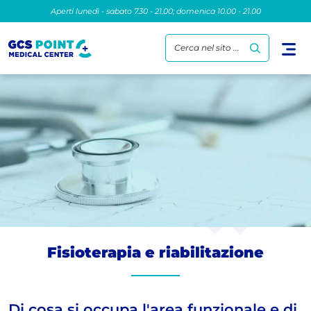
Aperti lunedì - sabato 7.30 - 21.00; domenica 10.00 - 21.00
Cerca nel sito ...
Fisioterapia e riabilitazione
Di cosa si occupa l'area funzionale e di