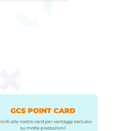
GCS POINT CARD
criviti alla nostra card per vantaggi esclusivi
su molte prestazioni!