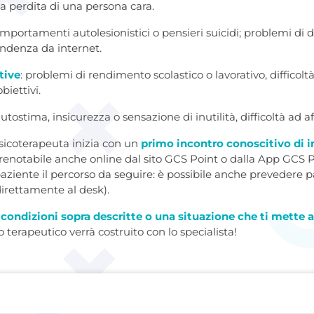
r la perdita di una persona cara.
omportamenti autolesionistici o pensieri suicidi; problemi d
endenza da internet.
tive
: problemi di rendimento scolastico o lavorativo, difficol
iettivi.
utostima, insicurezza o sensazione di inutilità, difficoltà ad aff
psicoterapeuta inizia con un
primo incontro conoscitivo di 
notabile anche online dal sito GCS Point o dalla App GCS P
 paziente il percorso da seguire: è possibile anche prevedere 
 direttamente al desk).
 condizioni sopra descritte o una situazione che ti mette 
so terapeutico verrà costruito con lo specialista!