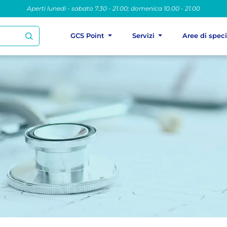
Aperti lunedì - sabato 7.30 - 21.00; domenica 10.00 - 21.00
GCS Point
Servizi
Aree di spec