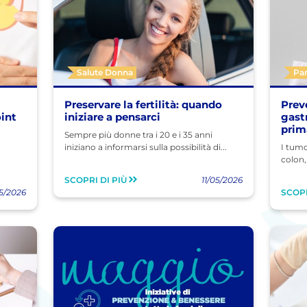
Salute Donna
Par
Preservare la fertilità: quando
Prev
oint
iniziare a pensarci
gastr
prima
Sempre più donne tra i 20 e i 35 anni
iniziano a informarsi sulla possibilità di...
I tumo
colon,
SCOPRI DI PIÙ
11/05/2026
5/2026
SCOPR