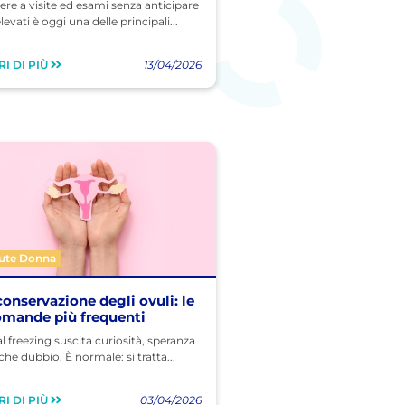
re a visite ed esami senza anticipare
levati è oggi una delle principali...
I DI PIÙ
13/04/2026
lute Donna
conservazione degli ovuli: le
omande più frequenti
ial freezing suscita curiosità, speranza
che dubbio. È normale: si tratta...
I DI PIÙ
03/04/2026