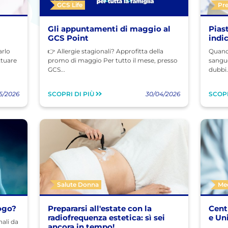
GCS Life
Pr
Gli appuntamenti di maggio al
Piast
GCS Point
indi
arlo
👉 Allergie stagionali? Approfitta della
Quando
ttuare
promo di maggio Per tutto il mese, presso
sangue
GCS...
dubbi.
5/2026
SCOPRI DI PIÙ
30/04/2026
SCOPR
Salute Donna
Me
logo?
Prepararsi all'estate con la
Cent
radiofrequenza estetica: sì sei
e Un
nali da
ancora in tempo!