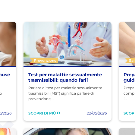
Prevenzione
Sal
cause
Test per malattie sessualmente
Prepa
trasmissibili: quando farli
guid
Parlare di test per malattie sessualmente
Prepar
so
trasmissibili (MST) significa parlare di
comple
prevenzione,...
i...
6/2026
SCOPRI DI PIÙ
22/05/2026
SCOPR