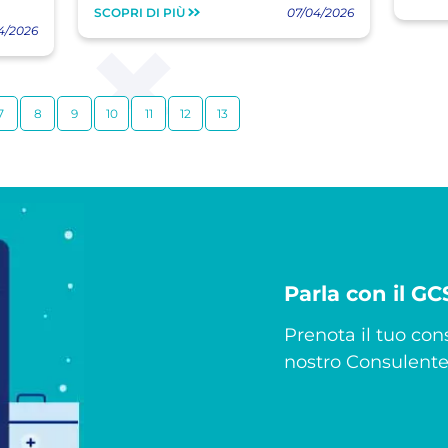
SCOPRI DI PIÙ
07/04/2026
4/2026
7
8
9
10
11
12
13
Parla con il G
Prenota il tuo cons
nostro Consulente 