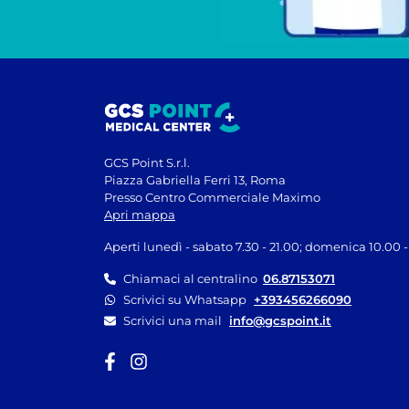
GCS Point S.r.l.
Piazza Gabriella Ferri 13, Roma
Presso Centro Commerciale Maximo
Apri mappa
Aperti lunedì - sabato 7.30 - 21.00; domenica 10.00 -
Chiamaci al centralino
06.87153071
Scrivici su Whatsapp
+393456266090
Scrivici una mail
info@gcspoint.it