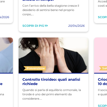
lare
Accede
Con l’arrivo della bella stagione cresce il
costi e
desiderio di sentirsi bene nel proprio
corpo,...
4/2026
SCOPR
SCOPRI DI PIÙ
20/04/2026
Prevenzione
Sa
Controllo tiroideo: quali analisi
Crio
de
richiede
10 d
Quando si parla di equilibrio ormonale, la
Il soc
una
tiroide è uno dei primi elementi da
e qual
considerare....
SCOPR