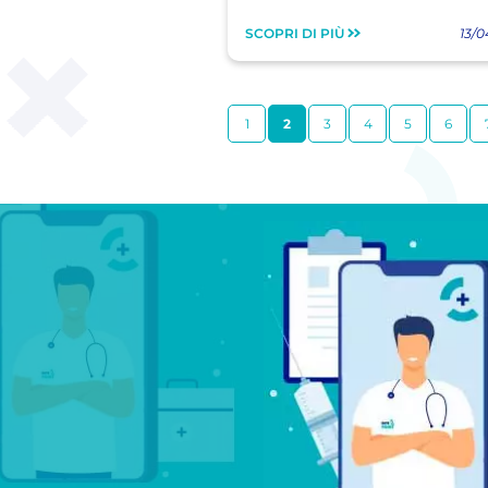
SCOPRI DI PIÙ
13/0
1
2
3
4
5
6