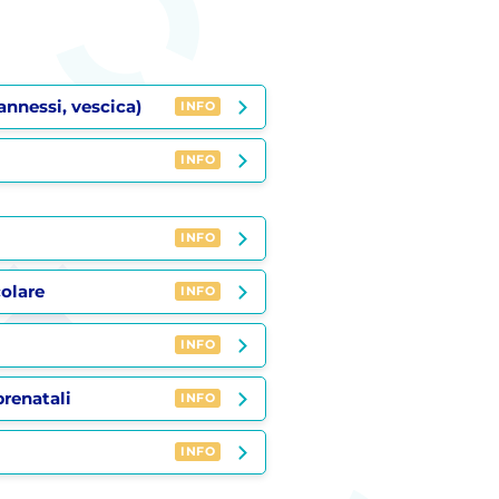
annessi, vescica)
INFO
INFO
INFO
olare
INFO
INFO
renatali
INFO
INFO