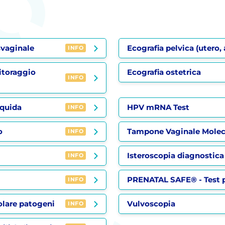
svaginale
Ecografia pelvica (utero, 
INFO
itoraggio
Ecografia ostetrica
INFO
iquida
HPV mRNA Test
INFO
o
Tampone Vaginale Molec
INFO
Isteroscopia diagnostica
INFO
PRENATAL SAFE® - Test p
INFO
olare patogeni
Vulvoscopia
INFO