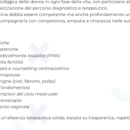
ologica delle donne in ogni fase della vita, con particolare att
nalizzazione del percorso diagnostico e terapeutico.
cina debba essere competente ma anche profondamente um
accompagnarla con competenza, empatia e chiarezza nelle sue
riche
stetriche
Medicalmente Assistita (PMA)
la fertilità
ata e counselling contraccettivo
menopausa
ne (cisti, fibromi, polipi)
l’endometriosi
erazioni del ciclo mestruale
steroscopia
ento vaginale
un’alleanza terapeutica solida, basata su trasparenza, rispetto