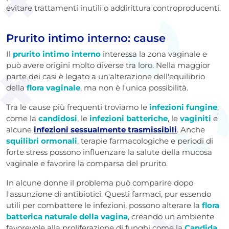
evitare trattamenti inutili o addirittura controproducenti.
Prurito intimo interno: cause
Il
prurito intimo interno
interessa la zona vaginale e
può avere origini molto diverse tra loro. Nella maggior
parte dei casi è legato a un'alterazione dell'equilibrio
della
flora vaginale
, ma non è l'unica possibilità.
Tra le cause più frequenti troviamo le
infezioni fungine
,
come la
candidosi
, le
infezioni batteriche
, le
vaginiti
e
alcune
infezioni sessualmente trasmissibili
. Anche
squilibri ormonali
, terapie farmacologiche e periodi di
forte stress possono influenzare la salute della mucosa
vaginale e favorire la comparsa del prurito.
In alcune donne il problema può comparire dopo
l'assunzione di antibiotici. Questi farmaci, pur essendo
utili per combattere le infezioni, possono alterare la
flora
batterica naturale della vagina
, creando un ambiente
favorevole alla proliferazione di funghi come la
Candida
.