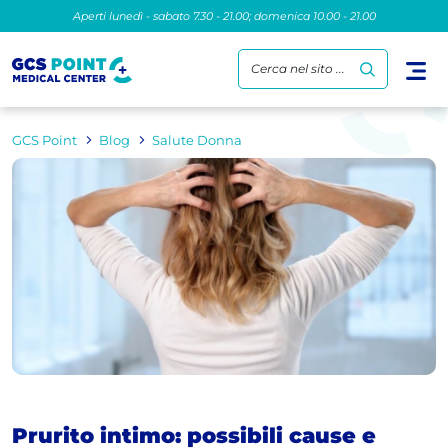
Aperti lunedì - sabato 7.30 - 21.00; domenica 10.00 - 21.00
Cerca nel sito ...
GCS Point
Blog
Salute Donna
Prurito intimo: possibili cause e