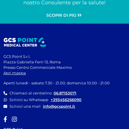
nostro Consulente per la salute!
SCOPRI DI PIÙ
GCS Point S.r.l.
Piazza Gabriella Ferri 13, Roma
Presso Centro Commerciale Maximo
Apri mappa
Aperti lunedì - sabato 7.30 - 21.00; domenica 10.00 - 21.00
Chiamaci al centralino
06.87153071
Scrivici su Whatsapp
+393456266090
Scrivici una mail
info@gcspoint.it