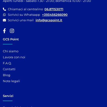
Aperti lunedì - sabato 7.30 - 21.00; domenica 10.00 - 21.00
Chiamaci al centralino
06.87153071
Scrivici su Whatsapp
+393456266090
Scrivici una mail
info@gcspoint.it
GCS Point
Chi siamo
Lavora con noi
F.A.Q.
Contatti
Blog
Note legali
Servizi