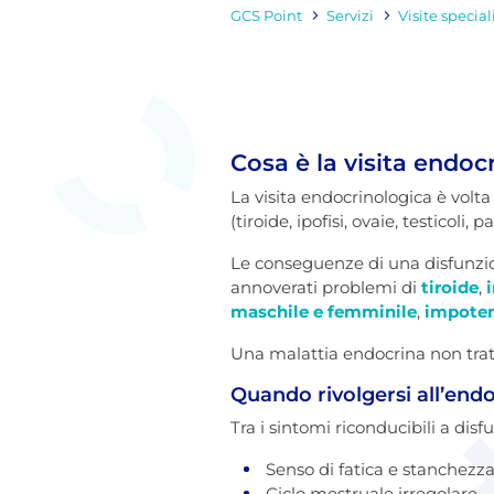
GCS Point
Servizi
Visite special
Cosa è la visita endoc
La visita endocrinologica è volta
(tiroide, ipofisi, ovaie, testicoli
Le conseguenze di una disfunzio
annoverati problemi di
tiroide
,
i
maschile e femminile
,
impote
Una malattia endocrina non trat
Quando rivolgersi all’end
Tra i sintomi riconducibili a dis
Senso di fatica e stanchezza
Ciclo mestruale irregolare