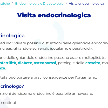
istiche
Endocrinologia e Diabetologia
Visita endocrinologica
Visita endocrinologica
rinologica
 ad individuare possibili disfunzioni delle ghiandole endocrin
, pancreas, ghiandole surrenali, ipotalamo e paratiroidi).
ne delle ghiandole endocrine possono essere molteplici: tra
nfertilità
,
diabete
,
osteoporosi
, patologie della
crescita
, ma
nza
.
tata può portare a gravi conseguenze per l’organismo.
ocrinologo?
funzioni del sistema endocrino è possibile annoverare:
 continui