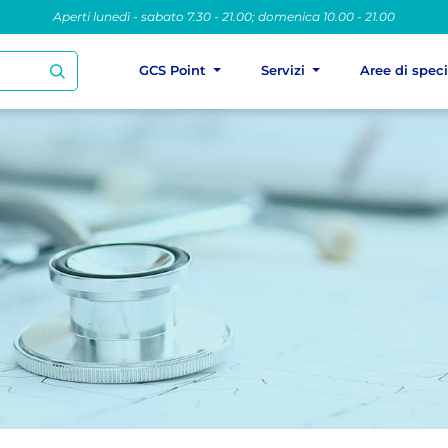
Aperti lunedì - sabato 7.30 - 21.00; domenica 10.00 - 21.00
GCS Point
Servizi
Aree di spec