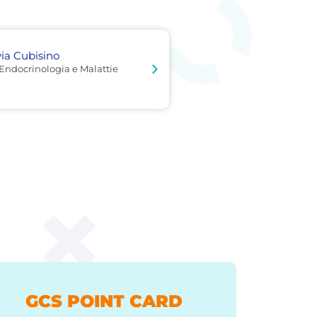
via Cubisino
 Endocrinologia e Malattie
GCS POINT CARD