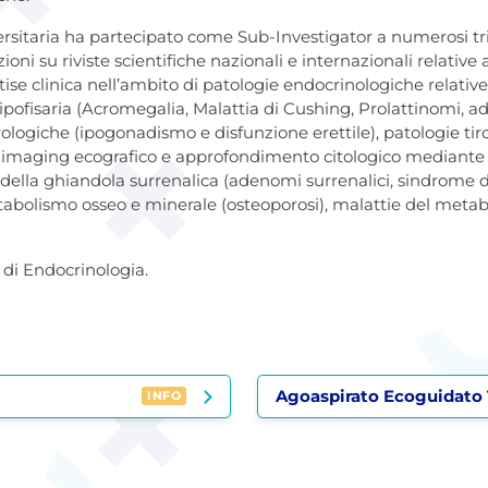
ersitaria ha partecipato come Sub-Investigator a numerosi trial
ni su riviste scientifiche nazionali e internazionali relative 
ise clinica nell’ambito di patologie endocrinologiche relative
ofisaria (Acromegalia, Malattia di Cushing, Prolattinomi, ad
ologiche (ipogonadismo e disfunzione erettile), patologie tiro
 imaging ecografico e approfondimento citologico mediante a
 della ghiandola surrenalica (adenomi surrenalici, sindrome d
tabolismo osseo e minerale (osteoporosi), malattie del metab
 di Endocrinologia.
Agoaspirato Ecoguidato 
INFO