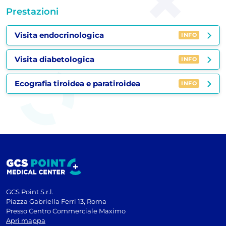
Prestazioni
Visita endocrinologica
INFO
Visita diabetologica
INFO
Ecografia tiroidea e paratiroidea
INFO
GCS Point S.r.l.
Piazza Gabriella Ferri 13, Roma
Presso Centro Commerciale Maximo
Apri mappa