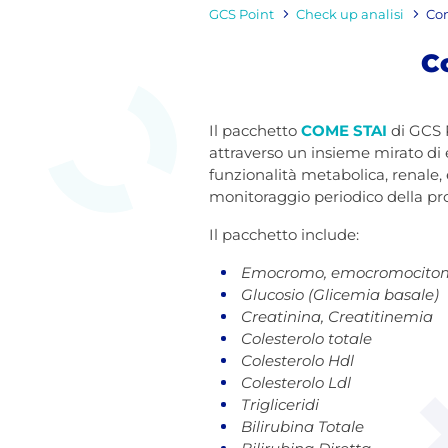
GCS Point
Check up analisi
Com
C
Il pacchetto
COME STAI
di GCS P
attraverso un insieme mirato di 
funzionalità metabolica, renale,
monitoraggio periodico della pro
Il pacchetto include:
Emocromo, emocromocitome
Glucosio (Glicemia basale)
Creatinina, Creatitinemia
Colesterolo totale
Colesterolo Hdl
Colesterolo Ldl
Trigliceridi
Bilirubina Totale