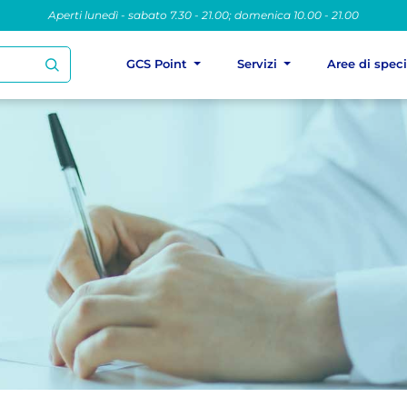
Aperti lunedì - sabato 7.30 - 21.00; domenica 10.00 - 21.00
GCS Point
Servizi
Aree di spec