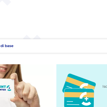
 di base
Is