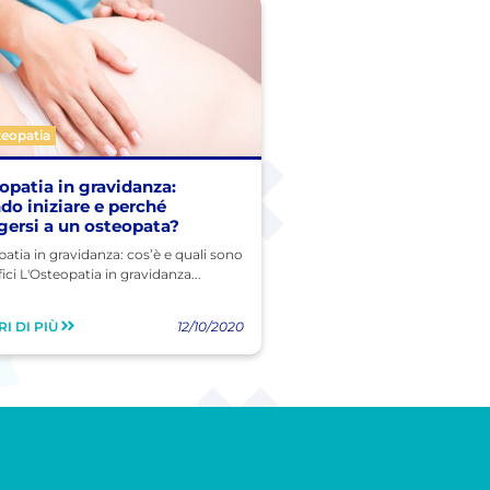
teopatia
opatia in gravidanza:
do iniziare e perché
lgersi a un osteopata?
atia in gravidanza: cos’è e quali sono
fici L'Osteopatia in gravidanza...
I DI PIÙ
12/10/2020