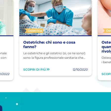
Ostetricia
Os
Ostetriche: chi sono e cosa
Oste
fanno?
quan
rivo
onale
Le ostetriche e gli ostetrici (sì, ce ne sono!)
a con
sono la figura professionale sanitaria che...
Osteop
i bene
SCOPRI DI PIÙ
12/10/2020
1/2022
SCOPR