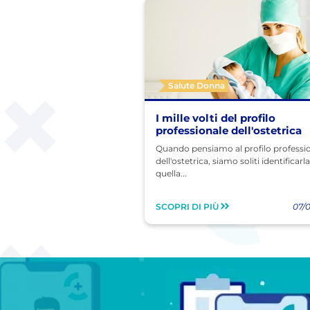
Salute Donna
I mille volti del profilo
professionale dell'ostetrica
Quando pensiamo al profilo professi
dell'ostetrica, siamo soliti identificarl
quella...
SCOPRI DI PIÙ
07/0