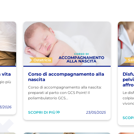
Ostetricia
Sa
 vita
Corso di accompagnamento alla
Disf
nascita
pelv
gio più
affr
Corso di accompagnamento alla nascita:
preparati al parto con GCS Point! Il
Le dis
poliambulatorio GCS...
colpis
vivono 
3/2026
SCOPRI DI PIÙ
23/05/2025
SCOPR