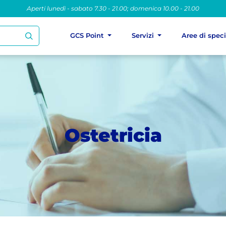
Aperti lunedì - sabato 7.30 - 21.00; domenica 10.00 - 21.00
GCS Point
Servizi
Aree di spec
Ostetricia