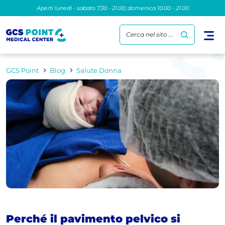
Aperti lunedì - sabato 7.30 - 21.00; domenica 10.00 - 21.00
Cerca nel sito ...
GCS Point
Blog
Salute Donna
Perché il pavimento pelvico si