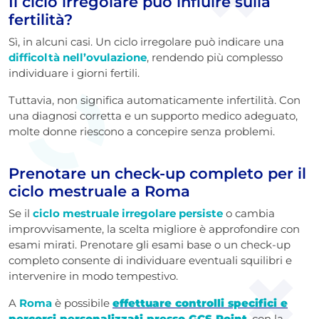
Il ciclo irregolare può influire sulla
fertilità?
Sì, in alcuni casi. Un ciclo irregolare può indicare una
difficoltà nell’ovulazione
, rendendo più complesso
individuare i giorni fertili.
Tuttavia, non significa automaticamente infertilità. Con
una diagnosi corretta e un supporto medico adeguato,
molte donne riescono a concepire senza problemi.
Prenotare un check-up completo per il
ciclo mestruale a Roma
Se il
ciclo mestruale irregolare persiste
o cambia
improvvisamente, la scelta migliore è approfondire con
esami mirati. Prenotare gli esami base o un check-up
completo consente di individuare eventuali squilibri e
intervenire in modo tempestivo.
A
Roma
è possibile
effettuare controlli specifici e
percorsi personalizzati presso GCS Point
,
con la