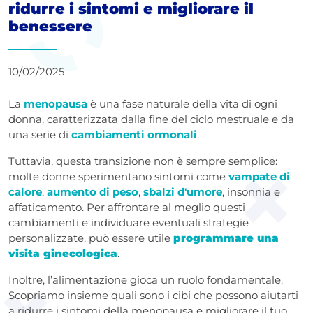
ridurre i sintomi e migliorare il
benessere
10/02/2025
La
menopausa
è una fase naturale della vita di ogni
donna, caratterizzata dalla fine del ciclo mestruale e da
una serie di
cambiamenti ormonali
.
Tuttavia, questa transizione non è sempre semplice:
molte donne sperimentano sintomi come
vampate di
calore
,
aumento di peso
,
sbalzi d'umore
, insonnia e
affaticamento. Per affrontare al meglio questi
cambiamenti e individuare eventuali strategie
personalizzate, può essere utile
programmare una
visita ginecologica
.
Inoltre, l’alimentazione gioca un ruolo fondamentale.
Scopriamo insieme quali sono i cibi che possono aiutarti
a ridurre i sintomi della menopausa e migliorare il tuo