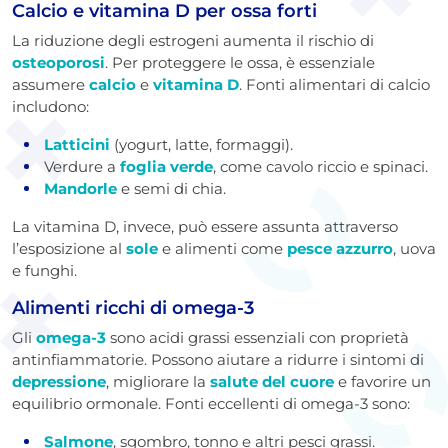
Calcio e vitamina D per ossa forti
La riduzione degli estrogeni aumenta il rischio di
osteoporosi
. Per proteggere le ossa, è essenziale
assumere
calcio
e
vitamina D
. Fonti alimentari di calcio
includono:
Latticini
(yogurt, latte, formaggi).
Verdure a
foglia verde
, come cavolo riccio e spinaci.
Mandorle
e semi di chia.
La vitamina D, invece, può essere assunta attraverso
l’esposizione al
sole
e alimenti come
pesce azzurro
, uova
e funghi.
Alimenti ricchi di omega-3
Gli
omega-3
sono acidi grassi essenziali con proprietà
antinfiammatorie. Possono aiutare a ridurre i sintomi di
depressione
, migliorare la
salute del cuore
e favorire un
equilibrio ormonale. Fonti eccellenti di omega-3 sono:
Salmone
, sgombro, tonno e altri pesci grassi.