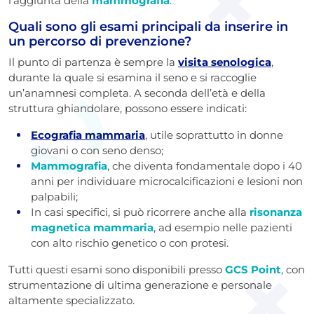
l'aggiunta della
mammografia
.
Quali sono gli esami principali da inserire in
un percorso di prevenzione?
Il punto di partenza è sempre la
visita senologica
,
durante la quale si esamina il seno e si raccoglie
un’anamnesi completa. A seconda dell’età e della
struttura ghiandolare, possono essere indicati:
Ecografia mammaria
, utile soprattutto in donne
giovani o con seno denso;
Mammografia
, che diventa fondamentale dopo i 40
anni per individuare microcalcificazioni e lesioni non
palpabili;
In casi specifici, si può ricorrere anche alla
risonanza
magnetica mammaria
, ad esempio nelle pazienti
con alto rischio genetico o con protesi.
Tutti questi esami sono disponibili presso
GCS Point
, con
strumentazione di ultima generazione e personale
altamente specializzato.