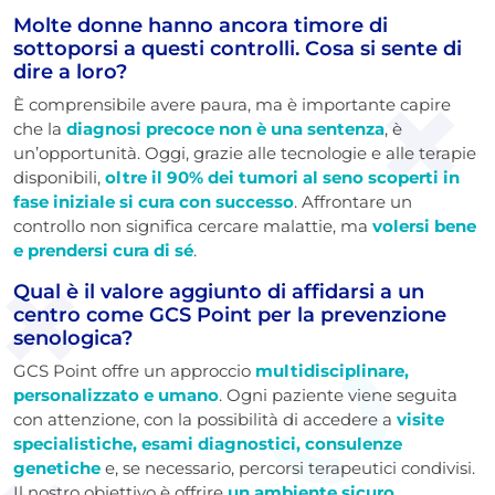
Molte donne hanno ancora timore di
sottoporsi a questi controlli. Cosa si sente di
dire a loro?
È comprensibile avere paura, ma è importante capire
che la
diagnosi precoce non è una sentenza
, è
un’opportunità. Oggi, grazie alle tecnologie e alle terapie
disponibili,
oltre il 90% dei tumori al seno scoperti in
fase iniziale si cura con successo
. Affrontare un
controllo non significa cercare malattie, ma
volersi bene
e prendersi cura di sé
.
Qual è il valore aggiunto di affidarsi a un
centro come GCS Point per la prevenzione
senologica?
GCS Point offre un approccio
multidisciplinare,
personalizzato e umano
. Ogni paziente viene seguita
con attenzione, con la possibilità di accedere a
visite
specialistiche, esami diagnostici, consulenze
genetiche
e, se necessario, percorsi terapeutici condivisi.
Il nostro obiettivo è offrire
un ambiente sicuro,