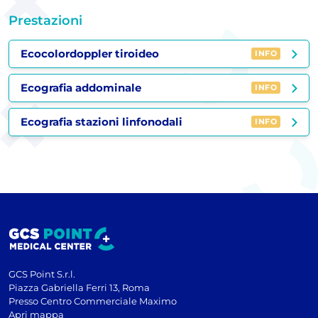
Prestazioni
Ecocolordoppler tiroideo
INFO
Ecografia addominale
INFO
Ecografia stazioni linfonodali
INFO
GCS Point S.r.l.
Piazza Gabriella Ferri 13, Roma
Presso Centro Commerciale Maximo
Apri mappa