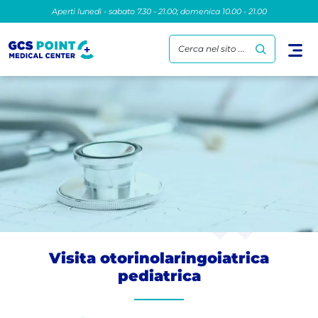
Aperti lunedì - sabato 7.30 - 21.00; domenica 10.00 - 21.00
Cerca nel sito ...
Visita otorinolaringoiatrica
pediatrica