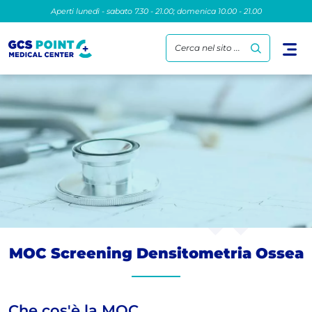
Aperti lunedì - sabato 7.30 - 21.00; domenica 10.00 - 21.00
Cerca nel sito ...
MOC Screening Densitometria Ossea
Che cos'è la MOC