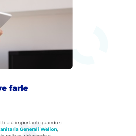
e farle
tti più importanti quando si
sanitaria Generali Welion
,
ia polizza, riducendo o