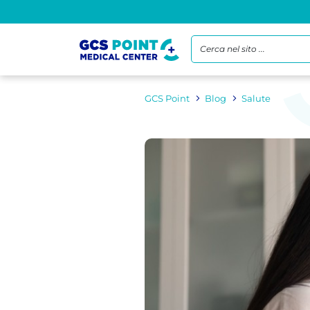
Cerca nel sito ...
GCS Point
Blog
Salute