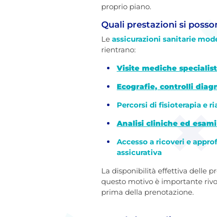
proprio piano.
Quali prestazioni si poss
Le
assicurazioni sanitarie mod
rientrano:
Visite mediche specialis
Ecografie, controlli diag
Percorsi di fisioterapia e r
Analisi cliniche ed esami
Accesso a ricoveri e appro
assicurativa
La disponibilità effettiva delle 
questo motivo è importante rivo
prima della prenotazione.