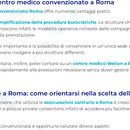
centro medico convenzionato a Roma
onvenzionato Roma
offre numerosi vantaggi pratici.
mplificazione delle procedure burocratiche
. Le strutture 
 conoscono infatti le modalità operative richieste dalle compagn
lla prenotazione.
importante è la possibilità di concentrare in un'unica sede visi
ersi rivolgere a più strutture differenti.
taria, inoltre, poter contare su un
centro medico Welion a
rapidamente alle prestazioni necessarie senza dover gestir
e a Roma: come orientarsi nella scelta dell
rsone che utilizza le
assicurazioni sanitarie a Roma
è cresci
vi e polizze private consentono infatti di accedere più facilmen
convenzionata è opportuno valutare diversi aspetti: