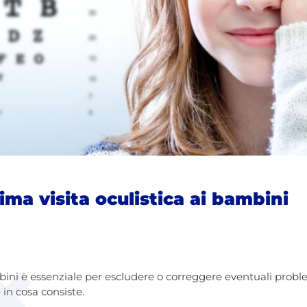
ima visita oculistica ai bambini
bini è essenziale per escludere o correggere eventuali problem
in cosa consiste.