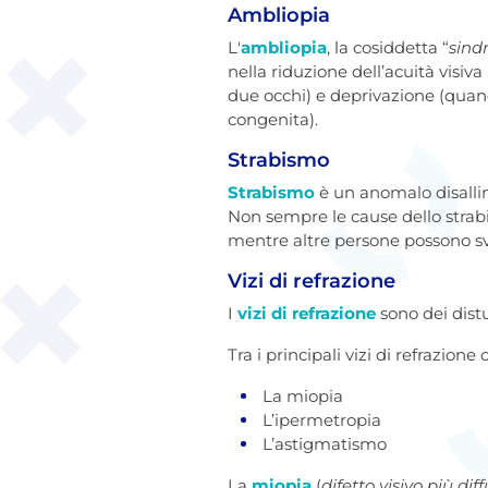
Ambliopia
L'
ambliopia
, la cosiddetta “
sind
nella riduzione dell’acuità visiva
due occhi) e deprivazione (quand
congenita).
Strabismo
Strabismo
è un anomalo disalli
Non sempre le cause dello stra
mentre altre persone possono svi
Vizi di refrazione
I
vizi di refrazione
sono dei dist
Tra i principali vizi di refrazione 
La miopia
L’ipermetropia
L’astigmatismo
La
miopia
(
difetto visivo più dif