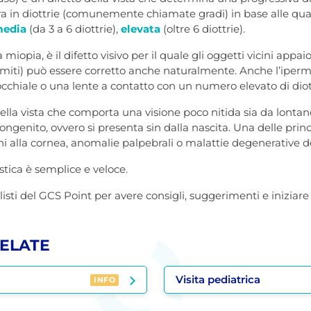
ura in diottrie (comunemente chiamate gradi) in base alle quali
edia
(da 3 a 6 diottrie),
elevata
(oltre 6 diottrie).
la miopia, è il difetto visivo per il quale gli oggetti vicini app
limiti) può essere corretto anche naturalmente. Anche l’iperme
cchiale o una lente a contatto con un numero elevato di diot
ella vista che comporta una visione poco nitida sia da lontan
congenito, ovvero si presenta sin dalla nascita. Una delle pri
i alla cornea, anomalie palpebrali o malattie degenerative d
stica è semplice e veloce.
listi del GCS Point per avere consigli, suggerimenti e iniziare
ELATE
Visita pediatrica
INFO