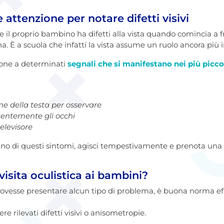
e attenzione per notare difetti visivi
e il proprio bambino ha difetti alla vista quando comincia a 
gna. È a scuola che infatti la vista assume un ruolo ancora più
ione a determinati
segnali che si manifestano nei più picco
e della testa per osservare
uentemente gli occhi
elevisore
uno di questi sintomi, agisci tempestivamente e prenota una
isita oculistica ai bambini?
vesse presentare alcun tipo di problema, è buona norma effe
re rilevati difetti visivi o anisometropie.