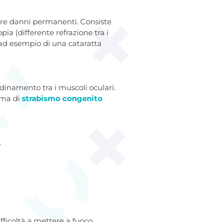
are danni permanenti. Consiste
pia (differente refrazione tra i
a ad esempio di una cataratta
namento tra i muscoli oculari.
rma di
strabismo congenito
.
fficoltà a mettere a fuoco