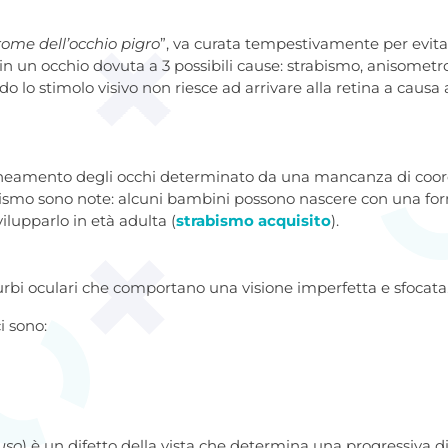
rome dell’occhio pigro
”, va curata tempestivamente per evit
 in un occhio dovuta a 3 possibili cause: strabismo, anisometro
o lo stimolo visivo non riesce ad arrivare alla retina a caus
neamento degli occhi determinato da una mancanza di coordi
bismo sono note: alcuni bambini possono nascere con una fo
lupparlo in età adulta (
strabismo acquisito
).
urbi oculari che comportano una visione imperfetta e sfocata
ci sono:
fuso
) è un difetto della vista che determina una progressiva di