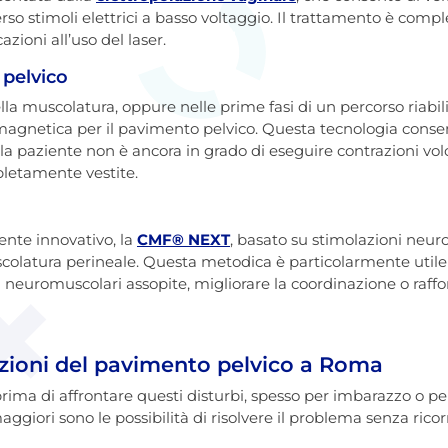
erso stimoli elettrici a basso voltaggio. Il trattamento è com
zioni all’uso del laser.
 pelvico
la muscolatura, oppure nelle prime fasi di un percorso riabili
romagnetica per il pavimento pelvico. Questa tecnologia consen
 paziente non è ancora in grado di eseguire contrazioni volo
pletamente vestite.
ente innovativo, la
CMF® NEXT
, basato su stimolazioni neur
colatura perineale. Questa metodica è particolarmente utile 
i neuromuscolari assopite, migliorare la coordinazione o raff
zioni del pavimento pelvico a Roma
ima di affrontare questi disturbi, spesso per imbarazzo o pe
maggiori sono le possibilità di risolvere il problema senza ricor