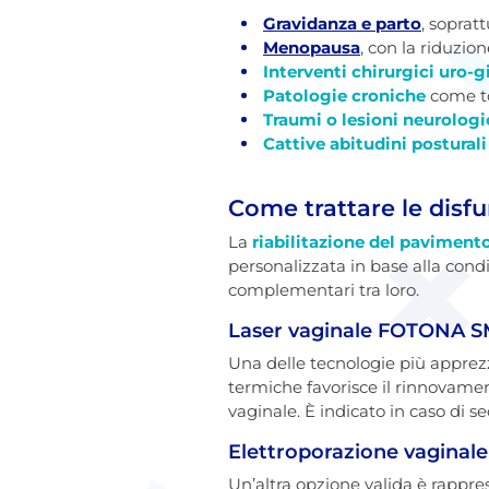
Gravidanza e parto
, soprat
Menopausa
, con la riduzio
Interventi chirurgici uro-
Patologie croniche
come tos
Traumi o lesioni neurolog
Cattive abitudini postural
Come trattare le disf
La
riabilitazione del paviment
personalizzata in base alla cond
complementari tra loro.
Laser vaginale FOTONA
Una delle tecnologie più apprezz
termiche favorisce il rinnovament
vaginale. È indicato in caso di s
Elettroporazione vaginale
Un’altra opzione valida è rappre