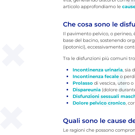
articolo approfondiamo le
caus
Che cosa sono le disf
Il pavimento pelvico, o perineo, 
base del bacino, sostenendo org
(ipotonici), eccessivamente cont
Tra le disfunzioni più comuni tr
Incontinenza urinaria
, sia
Incontinenza fecale
o perdi
Prolasso
di vescica, utero o
Dispareunia
(dolore durante 
Disfunzioni sessuali masch
Dolore pelvico cronico
, co
Quali sono le cause de
Le ragioni che possono compromet