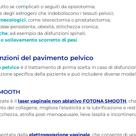
tutto se complicati o seguiti da episiotomia;
ne degli estrogeni che indeboliscono i tessuti pelvici;
ginecologici
, come isterectomia o prostatectomia;
se persistente, obesità, stitichezza cronica;
iche
, ad esempio da disfunzioni spinali;
i o sollevamento scorretto di pesi
.
unzioni del pavimento pelvico
o pelvico
è il trattamento di prima scelta in caso di disfunzioni
izione specifica della paziente e può includere diverse modali
 SMOOTH
ate è il
laser vaginale non ablativo FOTONA SMOOTH
, ch
o del collagene, migliora l’elasticità e la lubrificazione e re
ecchezza, atrofia post-menopausale, lieve lassità e incontinen
sentata dalla
elettroporazione vaginale
, che consente di veic