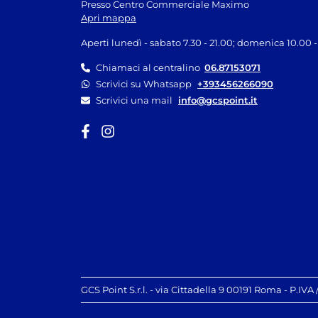
Presso Centro Commerciale Maximo
Apri mappa
Aperti lunedì - sabato 7.30 - 21.00; domenica 10.00 -
Chiamaci al centralino
06.87153071
Scrivici su Whatsapp
+393456266090
Scrivici una mail
info@gcspoint.it
GCS Point S.r.l. - via Cittadella 9 00191 Roma - P.IVA