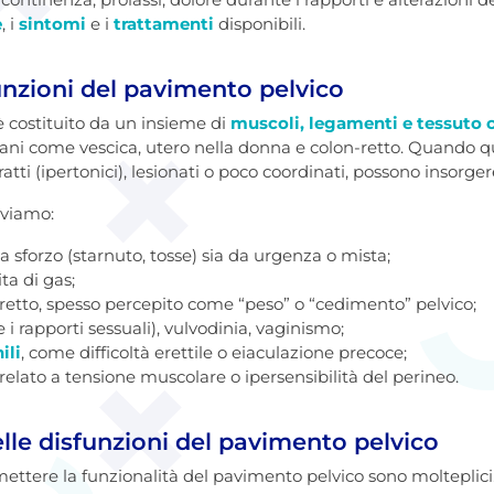
e
, i
sintomi
e i
trattamenti
disponibili.
unzioni del pavimento pelvico
è costituito da un insieme di
muscoli, legamenti e tessuto 
ani come vescica, utero nella donna e colon-retto. Quando qu
ratti (ipertonici), lesionati o poco coordinati, possono insor
oviamo:
 da sforzo (starnuto, tosse) sia da urgenza o mista;
ta di gas;
 retto, spesso percepito come “peso” o “cedimento” pelvico;
i rapporti sessuali), vulvodinia, vaginismo;
ili
, come difficoltà erettile o eiaculazione precoce;
rrelato a tensione muscolare o ipersensibilità del perineo.
lle disfunzioni del pavimento pelvico
tere la funzionalità del pavimento pelvico sono molteplici. T