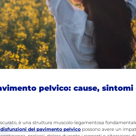
avimento pelvico: cause, sintomi
rascurato, è una struttura muscolo-legamentosa fondamentale
e
disfunzioni del pavimento pelvico
possono avere un impatt
ontinenza, prolassi, dolore durante i rapporti e alterazioni d