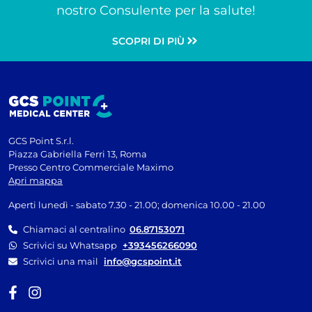
nostro Consulente per la salute!
SCOPRI DI PIÙ
GCS Point S.r.l.
Piazza Gabriella Ferri 13, Roma
Presso Centro Commerciale Maximo
Apri mappa
Aperti lunedì - sabato 7.30 - 21.00; domenica 10.00 - 21.00
Chiamaci al centralino
06.87153071
Scrivici su Whatsapp
+393456266090
Scrivici una mail
info@gcspoint.it