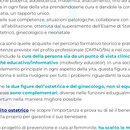
che pubertà, adolescenza, maternità, allattamento, fino ad a
 in ogni fase della vita prendendosene cura e dandole la com
atia, un rapporto unico.
 alle sue competenze, situazioni patologiche, collaborare con a
all’abilitazione, ottenuta dal superamento dell'Esame di Stato,
tetrico, ginecologico e neonatale.
rica sono quelle acquisite nel percorso formativo teorico e prat
tenze previste nel profilo professionale (DM740/94) e nel cod
 include la
cura della persona sia da un punto di vista clini
hé educativo/informativo
(
midwifery educator
). In una so
lemento principale in ogni aspetto della vita, questa figura v
donna è solita rivolgersi per tutti i problemi riguardanti la sua
che
le due figure dell’ostetrica e del ginecologo, non si eq
, esse
sono complementari
, diverse nelle funzioni ed ugual
 partum nella maniera migliore possibile.
lto ostetrico
ne scopre l’importanza e prova su di sé il bene
ta proprio per garantire il suo benessere.
uo progetto di prevenzione e cura al femminile,
ha scelto le m