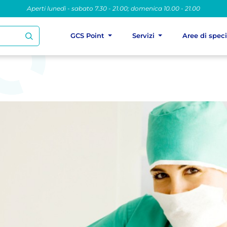
Aperti lunedì - sabato 7.30 - 21.00; domenica 10.00 - 21.00
GCS Point
Servizi
Aree di spec