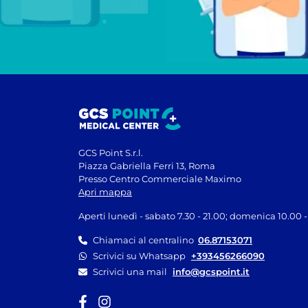
GCS Point S.r.l.
Piazza Gabriella Ferri 13, Roma
Presso Centro Commerciale Maximo
Apri mappa
Aperti lunedì - sabato 7.30 - 21.00; domenica 10.00 -
Chiamaci al centralino
06.87153071
Scrivici su Whatsapp
+393456266090
Scrivici una mail
info@gcspoint.it