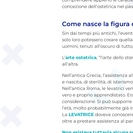
concezione dell’ostetrica nel pas
Come nasce la figura d
Sin dai tempi più antichi, l’eve
solo loro potessero creare quel
uomini, tenuti all’oscuro di tutt
L’
arte ostetrica
, “l’
arte dello st
all’altra.
Nell’antica Grecia, l’assistenza a
e nascita, di sterilità, di isteris
Nell’antica Roma, le levatrici 
vero e proprio apprendistato. Er
considerazione. Si può supporre c
l’età, molto probabilmente già 
La
LEVATRICE
doveva conoscere
oltre a prestare assistenza al pa
Non esisteva tuttavia alcuna s