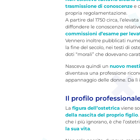
trasmissione di conoscenze
e c
propria regolamentazione.
A partire dal 1750 circa, l’elev
diffondere le conoscenze relative 
commissioni d’esame per levat
Vennero inoltre pubblicati numeros
la fine del secolo, nei testi di o
doti “morali” che dovevano carat
Nasceva quindi un
nuovo mestie
diventava una professione ricono
appannaggio delle donne. Da lì in
Il profilo professional
La
figura dell’ostetrica
viene so
della nascita del proprio figlio
che i più ignorano, è che l’ostetr
la sua vita
.