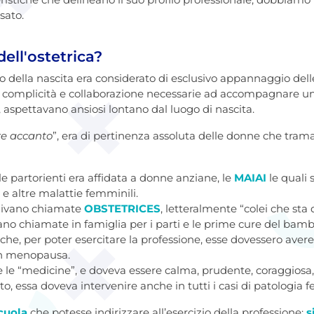
sato.
ell'ostetrica?
nto della nascita era considerato di esclusivo appannaggio del
la complicità e collaborazione necessarie ad accompagnare u
o, aspettavano ansiosi lontano dal luogo di nascita.
are accanto
”, era di pertinenza assoluta delle donne che tram
lle partorienti era affidata a donne anziane, le
MAIAI
le quali 
mo e altre malattie femminili.
venivano chiamate
OBSTETRICES
, letteralmente “colei che sta 
ano chiamate in famiglia per i parti e le prime cure del bam
he, per poter esercitare la professione, esse dovessero avere
in menopausa.
 le “medicine”, e doveva essere calma, prudente, coraggiosa,
rto, essa doveva intervenire anche in tutti i casi di patologia 
cuola
che potesse indirizzare all’esercizio della professione:
s