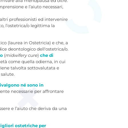
rrivare alla menopausa ed oltre.
prensione e l’aiuto necessari,
ltri professionisti ed intervenire
 l’ostetrica/o legittima la
ico (laurea in Ostetricia) e che, a
ice deontologico dell'ostetrica/o.
co
(
midwifery cure
)
che di
cietà come quella odierna, in cui
iene talvolta sottovalutata e
 salute.
uivalgono né sono in
mente necessarie per affrontare
ssere e l’aiuto che deriva da una
igliori ostetriche per