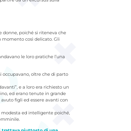
le donne, poiché si riteneva che
n momento così delicato. Gli
andavano le loro pratiche l’una
si occupavano, oltre che di parto
davanti”, e a loro era richiesto un
bino, ed erano tenute in grande
 avuto figli ed essere avanti con
 modesta ed intelligente poiché,
femminile.
i trattava piuttosto di una