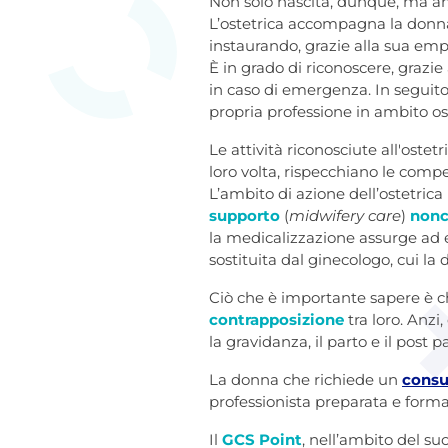
Non solo nascita, dunque, ma an
L’ostetrica accompagna la donna
instaurando, grazie alla sua emp
È in grado di riconoscere, grazie
in caso di emergenza. In seguito 
propria professione in ambito os
Le attività riconosciute all'ostet
loro volta, rispecchiano le compe
L’ambito di azione dell’ostetrica
supporto
(
midwifery care
)
nonc
la medicalizzazione assurge ad e
sostituita dal ginecologo, cui la 
Ciò che è importante sapere è 
contrapposizione
tra loro. Anzi
la gravidanza, il parto e il post
La donna che richiede un
consu
professionista preparata e forma
Il
GCS Point
, nell’ambito del s