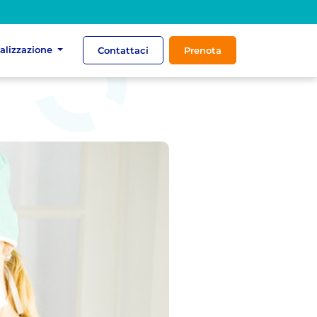
ializzazione
Contattaci
Prenota