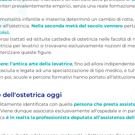
riteri prevalentemente empirici, senza una reale formazione 
ata mortalità infantile e materna determinò un cambio di rotta
all’ostetricia.
Nella seconda metà del secolo vennero
pert
rici.
i trattati ed istituite cattedre di ostetricia nelle facoltà di
stetricia per levatrici si trovavano esclusivamente nozioni di me
terizzare queste figure.
re: l’antica arte della levatrice
, fino ad allora indipendent
sciuta e legata ad una specializzazione di tipo medico, e tut
 poi, scuole e percorsi formativi hanno portato all’istituzione
e dell'ostetrica oggi
litamente identificata con quella
persona che presta assis
. Viene dunque associata esclusivamente all’ospedale e in part
ica
è in realtà la
professionista deputata all’assistenza dell