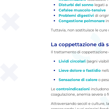
Disturbi del sonno
legati a
Cefalee muscolo-tensive
Problemi digestivi
di origi
Congestione polmonare
in
Tuttavia, non sostituisce le cur
La coppettazione dà si
Il trattamento di coppettazione
Lividi circolari
(segni visibil
Lieve dolore o fastidio
nell
Sensazione di calore
o pesa
Le
controindicazioni
includono:
coagulazione, anemia severa o fra
Attraversando secoli e culture, 
conservando i suoi principi fond