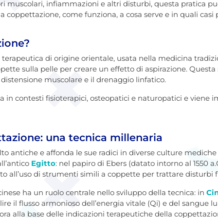
ori muscolari, infiammazioni e altri disturbi, questa pratica pu
a coppettazione, come funziona, a cosa serve e in quali casi p
zione?
terapeutica di origine orientale, usata nella medicina tradizi
pette sulla pelle per creare un effetto di aspirazione. Questa 
 distensione muscolare e il drenaggio linfatico.
 in contesti fisioterapici, osteopatici e naturopatici e viene 
ttazione: una tecnica millenaria
to antiche e affonda le sue radici in diverse culture mediche 
ll’antico
Egitto
: nel papiro di Ebers (datato intorno al 1550 a.C
o all’uso di strumenti simili a coppette per trattare disturbi fi
inese ha un ruolo centrale nello sviluppo della tecnica: in
Ci
lire il flusso armonioso dell’energia vitale (Qi) e del sangue l
ora alla base delle indicazioni terapeutiche della coppettazio