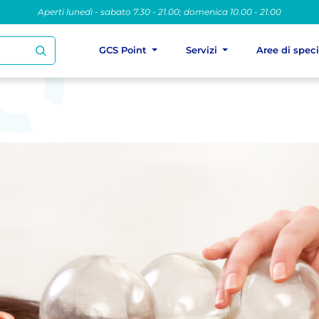
Aperti lunedì - sabato 7.30 - 21.00; domenica 10.00 - 21.00
GCS Point
Servizi
Aree di spec