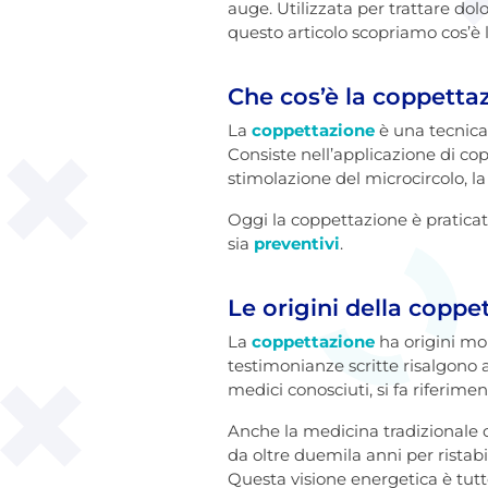
auge. Utilizzata per trattare dol
questo articolo scopriamo cos’è l
Che cos’è la coppetta
La
coppettazione
è una tecnica 
Consiste nell’applicazione di cop
stimolazione del microcircolo, la
Oggi la coppettazione è praticata
sia
preventivi
.
Le origini della coppe
La
coppettazione
ha origini mol
testimonianze scritte risalgono a
medici conosciuti, si fa riferiment
Anche la medicina tradizionale c
da oltre duemila anni per ristabi
Questa visione energetica è tutt