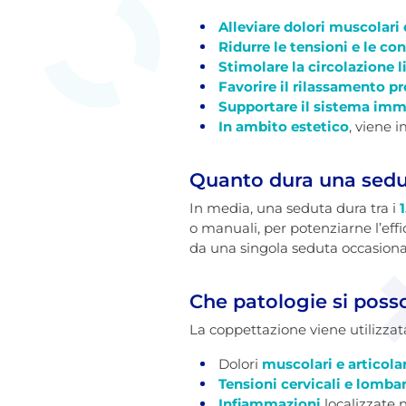
Alleviare dolori muscolari e
Ridurre le tensioni e le co
Stimolare la circolazione l
Favorire il rilassamento p
Supportare il sistema imm
In ambito estetico
, viene 
Quanto dura una sedu
In media, una seduta dura tra i
o manuali, per potenziarne l’effi
da una singola seduta occasionale
Che patologie si poss
La coppettazione viene utilizzata 
Dolori
muscolari e articolar
Tensioni cervicali e lombar
Infiammazioni
localizzate 