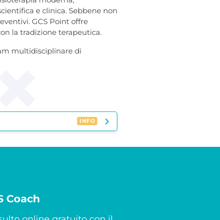
cientifica e clinica. Sebbene non
eventivi. GCS Point offre
on la tradizione terapeutica.
eam multidisciplinare di
INFO
CS Coach
ulto online gratuito con il