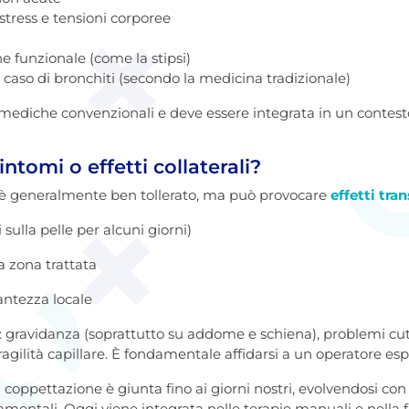
 stress e tensioni corporee
ne funzionale (come la stipsi)
 caso di bronchiti (secondo la medicina tradizionale)
e mediche convenzionali e deve essere integrata in un contest
ntomi o effetti collaterali?
 è generalmente ben tollerato, ma può provocare
effetti tran
i sulla pelle per alcuni giorni)
a zona trattata
ntezza locale
 gravidanza (soprattutto su addome e schiena), problemi cutan
gilità capillare. È fondamentale affidarsi a un operatore espe
la coppettazione è giunta fino ai giorni nostri, evolvendosi c
amentali. Oggi viene integrata nelle terapie manuali e nella 