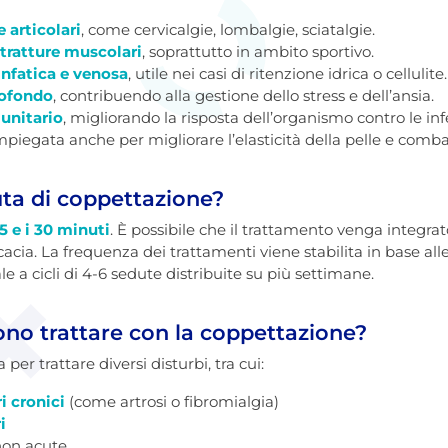
 articolari
, come cervicalgie, lombalgie, sciatalgie.
ntratture muscolari
, soprattutto in ambito sportivo.
infatica e venosa
, utile nei casi di ritenzione idrica o cellulite.
rofondo
, contribuendo alla gestione dello stress e dell’ansia.
unitario
, migliorando la risposta dell’organismo contro le inf
impiegata anche per migliorare l’elasticità della pelle e combat
ta di coppettazione?
15 e i 30 minuti
. È possibile che il trattamento venga integrat
cacia. La frequenza dei trattamenti viene stabilita in base alle
 a cicli di 4-6 sedute distribuite su più settimane.
ono trattare con la coppettazione?
per trattare diversi disturbi, tra cui:
i cronici
(come artrosi o fibromialgia)
i
non acute