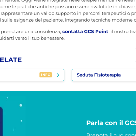
e le pratiche antiche possano essere rivalutate in chiave s
 rappresentare un valido supporto in percorsi terapeutici o pr
i sulle esigenze del paziente, integrando tecniche moderne c
r prenotare una consulenza,
contatta GCS Point
: il nostro t
uidarti verso il tuo benessere.
ELATE
Seduta Fisioterapia
INFO
Parla con il G
Prenota il tuo cons