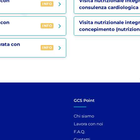
 con
Visita nutrizionale integ
INFO
consulenza cardiologica
 con
Visita nutrizionale integr
INFO
concepimento (nutrizion
grata con
INFO
GCS Point
Chi siamo
Lavora con noi
F.A.Q.
Contatti