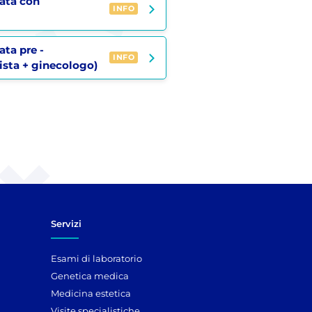
rata con
INFO
ata pre -
INFO
ista + ginecologo)
Servizi
Esami di laboratorio
Genetica medica
Medicina estetica
Visite specialistiche