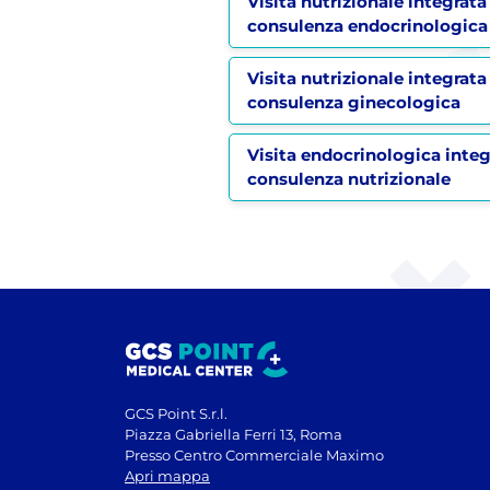
Visita nutrizionale integrata
consulenza endocrinologica
Visita nutrizionale integrata
consulenza ginecologica
Visita endocrinologica inte
consulenza nutrizionale
GCS Point S.r.l.
Piazza Gabriella Ferri 13, Roma
Presso Centro Commerciale Maximo
Apri mappa