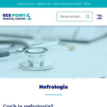
Aperti lunedì - sabato 7.30 - 21.00; domenica 10.00 - 21.00
Cerca nel sito ...
Nefrologia
Cos’è la nefrologia?