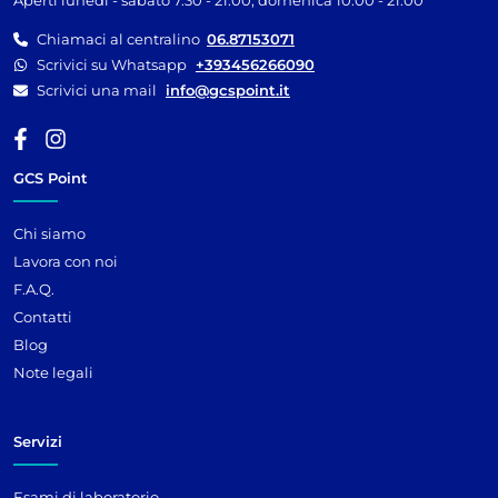
Chiamaci al centralino
06.87153071
Scrivici su Whatsapp
+393456266090
Scrivici una mail
info@gcspoint.it
GCS Point
Chi siamo
Lavora con noi
F.A.Q.
Contatti
Blog
Note legali
Servizi
Esami di laboratorio