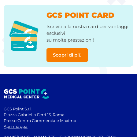
GCS POINT CARD
Iscriviti alla nostra card per vantaggi
esclusivi
su molte prestazioni!
Scopri di più
GCS Point S.r.l.
Piazza Gabriella Ferri 13, Roma
Presso Centro Commerciale Maximo
Apri mappa
Aperti lunedì - sabato 7.30 - 21.00; domenica 10.00 - 21.00