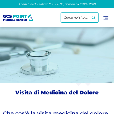
Aperti lunedì - sabato 7.30 - 21.00; domenica 10.00 - 21.00
Cerca nel sito ...
Visita di Medicina del Dolore
Che cos'è la visita medicina del dolore