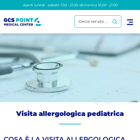
Aperti lunedì - sabato 7.30 - 21.00; domenica 10.00 - 21.00
Cerca nel sito ...
Visita allergologica pediatrica
COSA È LA VISITA ALLERGOLOGICA