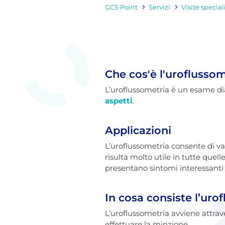
GCS Point
Servizi
Visite special
Che cos'è l'uroflussom
L’uroflussometria è un esame di
aspetti
.
Applicazioni
L’uroflussometria consente di val
risulta molto utile in tutte quell
presentano sintomi interessanti 
In cosa consiste l’uro
L’uroflussometria avviene attrave
effettuare la minzione.