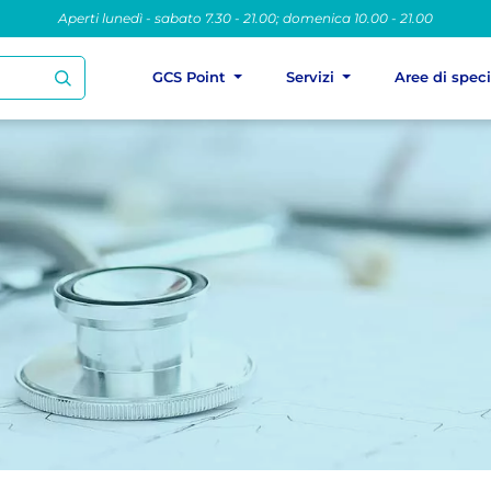
Aperti lunedì - sabato 7.30 - 21.00; domenica 10.00 - 21.00
GCS Point
Servizi
Aree di spec