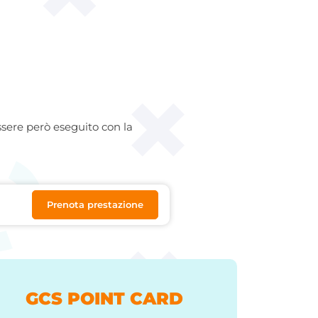
ssere però eseguito con la
Prenota prestazione
GCS POINT CARD