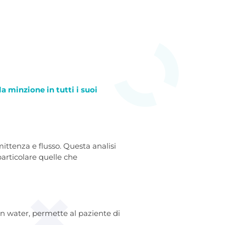
la minzione in tutti i suoi
mittenza e flusso. Questa analisi
 particolare quelle che
un water, permette al paziente di