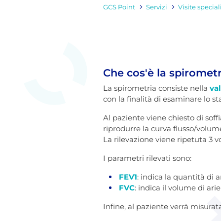
GCS Point
Servizi
Visite special
Che cos'è la spirometr
La spirometria consiste nella
val
con la finalità di esaminare lo s
Al paziente viene chiesto di soff
riprodurre la curva flusso/volum
La rilevazione viene ripetuta 3 v
I parametri rilevati sono:
FEV1
: indica la quantità di
FVC
: indica il volume di ar
Infine, al paziente verrà misurat