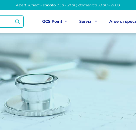
Aperti lunedì - sabato 7.30 - 21.00; domenica 10.00 - 21.00
GCS Point
Servizi
Aree di spec