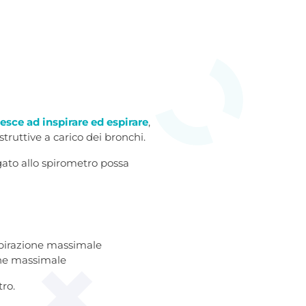
esce ad inspirare ed espirare
,
struttive a carico dei bronchi.
egato allo spirometro possa
nspirazione massimale
ione massimale
tro.