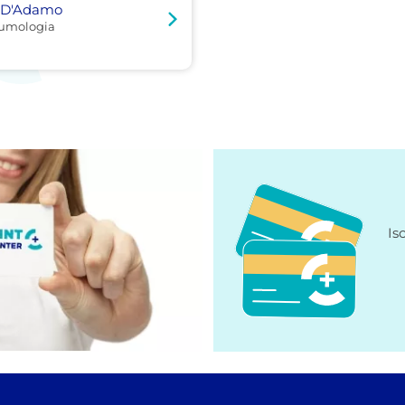
o D'Adamo
eumologia
Is