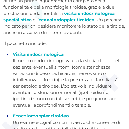
offrire un primo inquadramento completo della
funzionalità e della morfologia tiroidea, grazie a due
prestazioni fondamentali: la
visita endocrinologica
specialistica
e l’
ecocolordoppler tiroideo
. Un percorso
indicato per chi desidera monitorare lo stato della tiroide,
anche in assenza di sintomi evidenti.
Il pacchetto include:
Visita endocrinologica
Il medico endocrinologo valuta la storia clinica del
paziente, eventuali sintomi (come stanchezza,
variazioni di peso, tachicardia, nervosismo o
intolleranza al freddo), e la presenza di familiarità
per patologie tiroidee. L’obiettivo è individuare
eventuali disfunzioni ormonali (ipotiroidismo,
ipertiroidismo) o noduli sospetti, e programmare
eventuali approfondimenti o terapie.
Ecocolordoppler tiroideo
Un esame ecografico non invasivo che consente di
analizzare la struttura della tiroide e il flusso