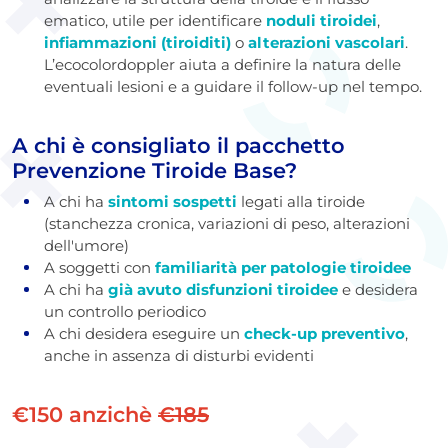
ematico, utile per identificare
noduli tiroidei
,
infiammazioni (tiroiditi)
o
alterazioni vascolari
.
L’ecocolordoppler aiuta a definire la natura delle
eventuali lesioni e a guidare il follow-up nel tempo.
A chi è consigliato il pacchetto
Prevenzione Tiroide Base?
A chi ha
sintomi sospetti
legati alla tiroide
(stanchezza cronica, variazioni di peso, alterazioni
dell'umore)
A soggetti con
familiarità per patologie tiroidee
A chi ha
già avuto disfunzioni tiroidee
e desidera
un controllo periodico
A chi desidera eseguire un
check-up preventivo
,
anche in assenza di disturbi evidenti
€150 anzichè
€185