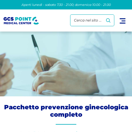
Aperti lunedì - sabato 7.30 - 21.00; domenica 10.00 - 21.00
Cerca nel sito ...
Pacchetto prevenzione ginecologica
completo