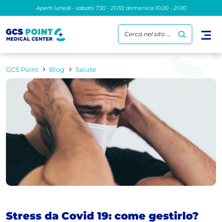
Aperti lunedì - sabato 7.30 - 21.00; domenica 10.00 - 21.00
Cerca nel sito ...
GCS Point
Blog
Salute
Stress da Covid 19: come gestirlo?