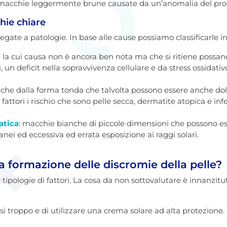
 macchie leggermente brune causate da un’anomalia del proc
hie chiare
gate a patologie. In base alle cause possiamo classificarle in
 la cui causa non è ancora ben nota ma che si ritiene possa
n deficit nella sopravvivenza cellulare e da stress ossidativ
nche dalla forma tonda che talvolta possono essere anche do
fattori i rischio che sono pelle secca, dermatite atopica e inf
atica
: macchie bianche di piccole dimensioni che possono e
ei ed eccessiva ed errata esposizione ai raggi solari.
la formazione delle discromie della pelle?
tipologie di fattori. La cosa da non sottovalutare è innanzitutt
si troppo e di utilizzare una crema solare ad alta protezione.