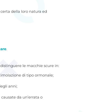
erta della loro natura ed
are
.
 distinguere le macchie scure in:
imolazione di tipo ormonale;
egli anni;
) causate da un’errata o