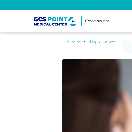
Cerca nel sito ...
GCS Point
Blog
Salute