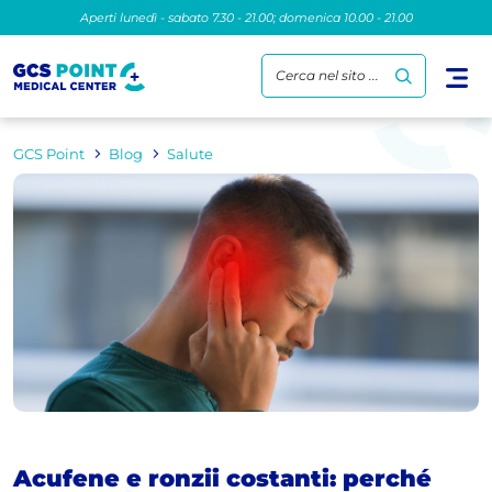
Aperti lunedì - sabato 7.30 - 21.00; domenica 10.00 - 21.00
Cerca nel sito ...
GCS Point
Blog
Salute
Acufene e ronzii costanti: perché