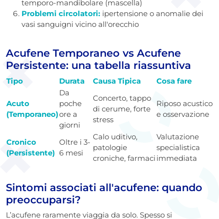
temporo-mandibolare (mascella)
Problemi circolatori:
ipertensione o anomalie dei
vasi sanguigni vicino all'orecchio
Acufene Temporaneo vs Acufene
Persistente: una tabella riassuntiva
Tipo
Durata
Causa Tipica
Cosa fare
Da
Concerto, tappo
Acuto
poche
Riposo acustico
di cerume, forte
(Temporaneo)
ore a
e osservazione
stress
giorni
Calo uditivo,
Valutazione
Cronico
Oltre i 3-
patologie
specialistica
(Persistente)
6 mesi
croniche, farmaci
immediata
Sintomi associati all'acufene: quando
preoccuparsi?
L’acufene raramente viaggia da solo. Spesso si