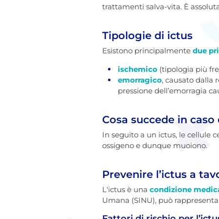
trattamenti salva-vita. È assolu
Tipologie di ictus
Esistono principalmente
due pri
ischemico
(tipologia più fr
emorragico
, causato dalla 
pressione dell’emorragia cau
Cosa succede in caso 
In seguito a un ictus, le cellule 
ossigeno e dunque muoiono.
Prevenire l’ictus a tav
L'ictus è una
condizione medica
Umana (SINU), può rappresentare 
Fattori di rischio per l’ictu