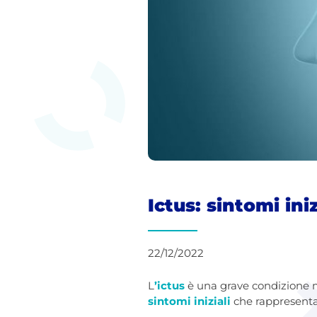
Ictus: sintomi ini
22/12/2022
L
’ictus
è una grave condizione m
sintomi iniziali
che rappresenta