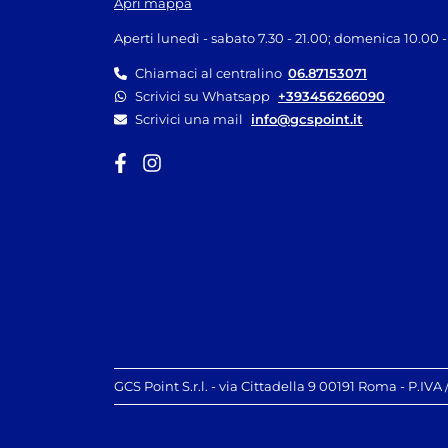
Apri mappa
Aperti lunedì - sabato 7.30 - 21.00; domenica 10.00 -
Chiamaci al centralino
06.87153071
Scrivici su Whatsapp
+393456266090
Scrivici una mail
info@gcspoint.it
GCS Point S.r.l. - via Cittadella 9 00191 Roma - P.IVA