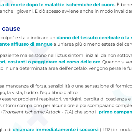
a di morte dopo le malattie ischemiche del cuore.
È bene 
 anche i giovani. E ciò spesso avviene anche in modo invalida
e cause
 “colpo” e sta a indicare un
danno del tessuto cerebrale o la
iente afflusso di sangue
a un’area più o meno estesa del cerv
paziente ma esistono nell’ictus sintomi iniziali da non sottov
ori, costanti o peggiorare nel corso delle ore
. Quando si ver
o in una determinata area dell’encefalo, vengono perse le fu
isa mancanza di forza, sensibilità o una sensazione di formic
 la vista, l’udito, l’equilibrio o altro.
 essere: problemi respiratori, vertigini, perdita di coscienza e
i sintomi compaiono per alcune ore e poi scompaiano complet
(
Transient Ischemic Attack - TIA
) che sono il
primo campanel
glia di
chiamare immediatamente i soccorsi
(il 112) in mod