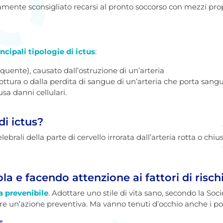
tamente sconsigliato recarsi al pronto soccorso con mezzi prop
ncipali tipologie di ictus
:
equente), causato dall’ostruzione di un’arteria
rottura o dalla perdita di sangue di un’arteria che porta sangu
sa danni cellulari.
di ictus?
celebrali della parte di cervello irrorata dall’arteria rotta o c
ola e facendo attenzione ai fattori di risch
 prevenibile
. Adottare uno stile di vita sano, secondo la Soci
un’azione preventiva. Ma vanno tenuti d’occhio anche i possib
s