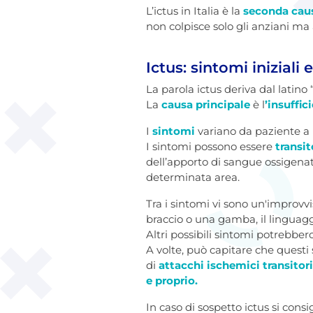
L’ictus in Italia è la
seconda caus
non colpisce solo gli anziani ma
Ictus: sintomi iniziali 
La parola ictus deriva dal latino
La
causa principale
è l
’insuffic
I
sintomi
variano da paziente a 
I sintomi possono essere
transit
dell’apporto di sangue ossigenat
determinata area.
Tra i sintomi vi sono un'improvv
braccio o una gamba, il linguaggio,
Altri possibili sintomi potrebbero
A volte, può capitare che quest
di
attacchi ischemici transitori
e proprio.
In caso di sospetto ictus si consi