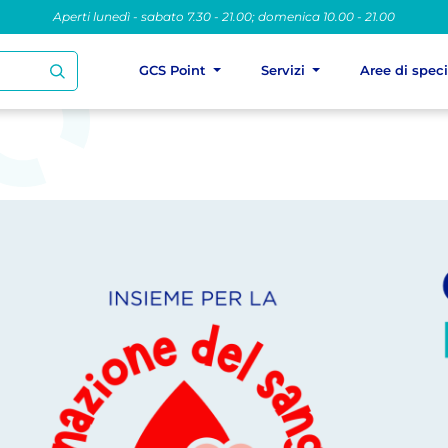
Aperti lunedì - sabato 7.30 - 21.00; domenica 10.00 - 21.00
GCS Point
Servizi
Aree di spec