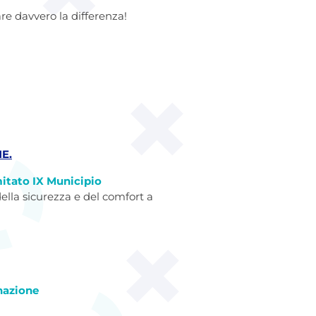
re davvero la differenza!
E.
itato IX Municipio
ella sicurezza e del comfort a
onazione