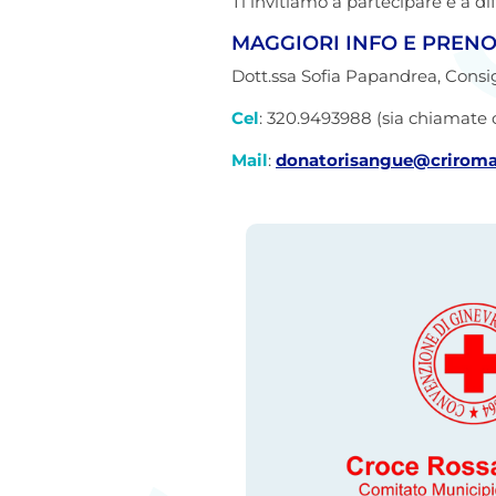
Ti invitiamo a partecipare e a dif
MAGGIORI INFO E PRENO
Dott.ssa
Sofia Papandrea,
Consi
Cel
: 320.9493988 (sia chiamat
Mail
:
donatorisangue@criroma