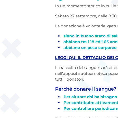
In un momento storico in cui le s
Sabato 27 settembre, dalle 8.30 a
La donazione è volontaria, gratuit
siano in buono stato di sa
abbiano tra i 18 ed i 65 ann
abbiano un peso corporeo 
LEGGI QUI IL DETTAGLIO DEI
La raccolta del sangue sarà effe
nell'apposita autoemoteca posizi
tutti i donatori.
Perché donare il sangue?
Per aiutare chi ha bisogno 
Per contribuire attivament
Per controllare periodicam