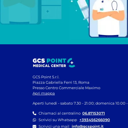
GCS Point S.r.l.
Piazza Gabriella Ferri 13, Roma
Presso Centro Commerciale Maximo
Apri mappa
Aperti lunedì - sabato 7.30 - 21.00; domenica 10.00 -
Chiamaci al centralino
06.87153071
Scrivici su Whatsapp
+393456266090
Scrivici una mail
info@gcspoint.it