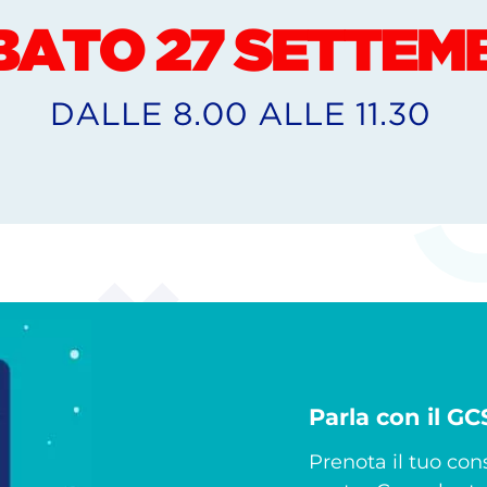
Parla con il G
Prenota il tuo cons