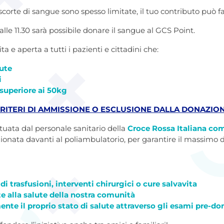
corte di sangue sono spesso limitate, il tuo contributo può fa
lle 11.30 sarà possibile donare il sangue al GCS Point.
a e aperta a tutti i pazienti e cittadini che:
lute
i
superiore ai 50kg
 CRITERI DI AMMISSIONE O ESCLUSIONE DALLA DONAZION
ttuata dal personale sanitario della
Croce Rossa Italiana com
onata davanti al poliambulatorio, per garantire il massimo d
di trasfusioni, interventi chirurgici o cure salvavita
e alla salute della nostra comunità
ente il proprio stato di salute attraverso gli esami pre-d