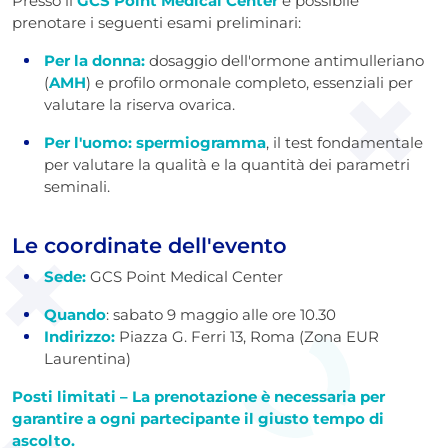
Presso il
GCS Point Medical Center
è possibile
prenotare i seguenti esami preliminari:
Per la donna:
dosaggio dell'ormone antimulleriano
(
AMH
) e profilo ormonale completo, essenziali per
valutare la riserva ovarica.
Per l'uomo:
spermiogramma
, il test fondamentale
per valutare la qualità e la quantità dei parametri
seminali.
Le coordinate dell'evento
Sede:
GCS Point Medical Center
Quando
: sabato 9 maggio alle ore 10.30
Indirizzo:
Piazza G. Ferri 13, Roma (Zona EUR
Laurentina)
Posti limitati – La prenotazione è necessaria per
garantire a ogni partecipante il giusto tempo di
ascolto.