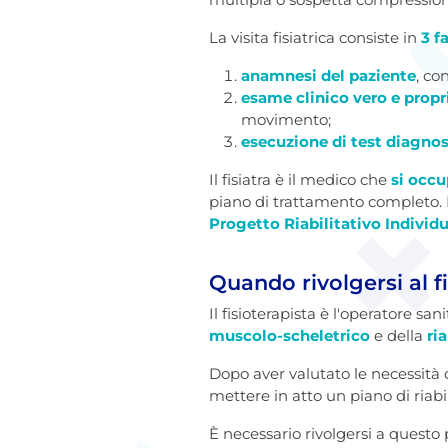
La visita fisiatrica consiste in
3 fa
anamnesi del paziente
, co
esame clinico vero e propr
movimento;
esecuzione di test diagnos
Il fisiatra è il medico che
si occu
piano di trattamento completo. P
Progetto Riabilitativo Individu
Quando rivolgersi al f
Il fisioterapista è l'operatore san
muscolo-scheletrico
e della
ri
Dopo aver valutato le necessità d
mettere in atto un piano di riabi
È necessario rivolgersi a questo