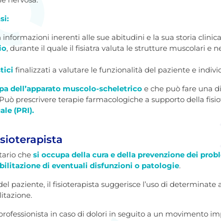
si:
n informazioni inerenti alle sue abitudini e la sua storia clinica
io
, durante il quale il fisiatra valuta le strutture muscolari e n
tici
finalizzati a valutare le funzionalità del paziente e indi
pa dell’apparato muscolo-scheletrico
e che può fare una d
uò prescrivere terapie farmacologiche a supporto della fisiot
ale (PRI).
isioterapista
itario che
si occupa della cura e della prevenzione dei probl
abilitazione di eventuali disfunzioni o patologie
.
el paziente, il fisioterapista suggerisce l’uso di determinate 
litazione.
 professionista in caso di dolori in seguito a un movimento im