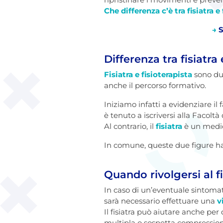
Che differenza c’è tra fisiatra e
→
S
Differenza tra fisiatra 
Fisiatra e fisioterapista
sono due
anche il percorso formativo.
Iniziamo infatti a evidenziare il f
è tenuto a iscriversi alla Facolt
Al contrario, il
fisiatra
è un medico
In comune, queste due figure hann
Quando rivolgersi al fi
In caso di un’eventuale sintomato
sarà necessario effettuare una
v
Il fisiatra può aiutare anche per
multipla o sospetta compression