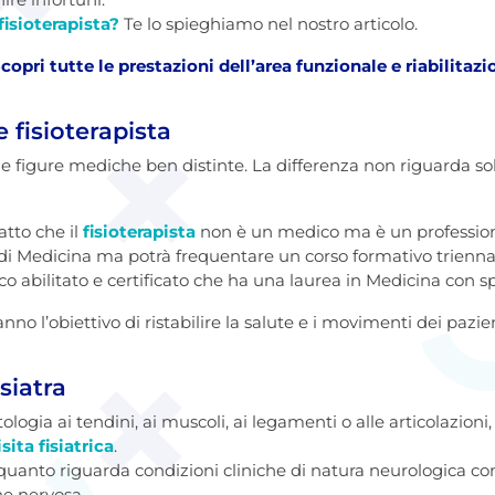
 fisioterapista?
Te lo spieghiamo nel nostro articolo.
copri tutte le prestazioni dell’area funzionale e riabilitazi
e fisioterapista
 figure mediche ben distinte. La differenza non riguarda sol
atto che il
fisioterapista
non è un medico ma è un professioni
à di Medicina ma potrà frequentare un corso formativo triennal
 abilitato e certificato che ha una laurea in Medicina con spe
o l’obiettivo di ristabilire la salute e i movimenti dei pazien
siatra
logia ai tendini, ai muscoli, ai legamenti o alle articolazioni
isita fisiatrica
.
 quanto riguarda condizioni cliniche di natura neurologica come
e nervosa.