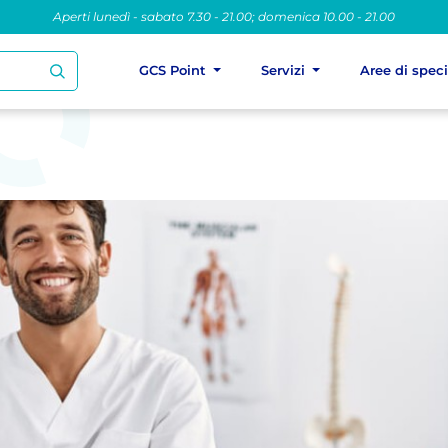
Aperti lunedì - sabato 7.30 - 21.00; domenica 10.00 - 21.00
GCS Point
Servizi
Aree di spec