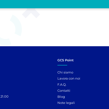
GCS Point
Chi siamo
Lavora con noi
F.A.Q.
Contatti
 21.00
Blog
Note legali