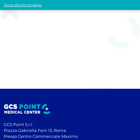
Torna alla home page
GCS Point S.r.l.
Piazza Gabriella Ferri 13, Roma
Presso Centro Commerciale Maximo