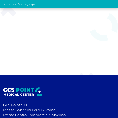
Torna alla home page
GCS Point S.r.l.
Piazza Gabriella Ferri 13, Roma
Presso Centro Commerciale Maximo