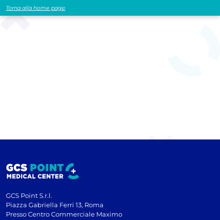
Torna alla home page
GCS Point S.r.l.
Piazza Gabriella Ferri 13, Roma
Presso Centro Commerciale Maximo